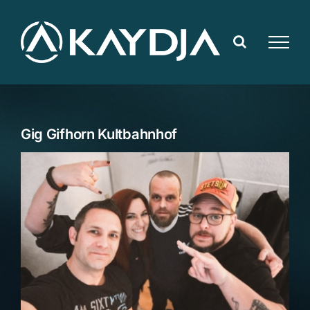
Zum
Inhalt
springen
Gig Gifhorn Kultbahnhof
Zeige
grösseres
Bild